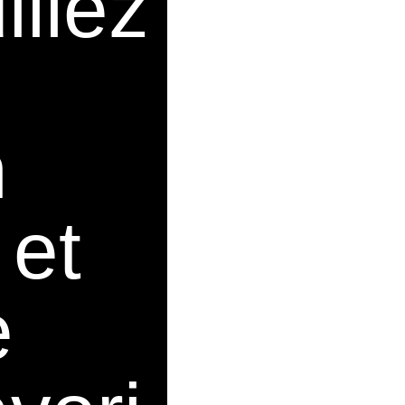
illez
r
n
et
e