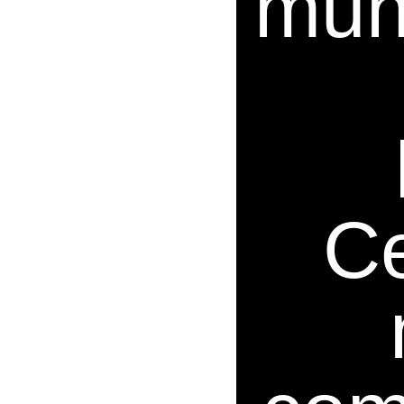
muni
Ce