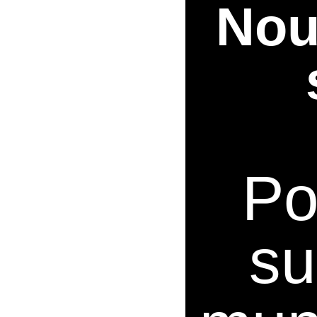
Nou
Po
su