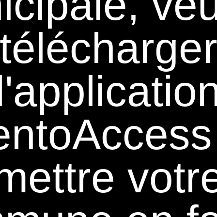
cipale, veu
télécharge
l'applicatio
ntoAccess 
mettre votr