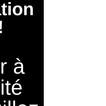
tion
!
r à
ité